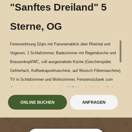
"Sanftes Dreiland" 5
Sterne, OG
Ferienwohnung 52qm mit Panoramablick über Rheintal und
Vogesen, 1 Schlafzimmer, Badezimmer mir Regendusche und
Brausenkopf/WC, voll ausgestattete Küche (Geschirrspüler,
Gefrierfach, Kaffeekapselmaschine, auf Wunsch Filtermaschine),
TV in Schlafzimmer und Wohnzimmer, Fenstersitzbank zum
Genuss der Aussicht, Leseecke, 24/7 Wäsche-Wechsel-Self-
Service (Bettwäsche, Handtücher,
ONLINE BUCHEN
ANFRAGEN
Geschirrtücher).Waschmaschine und Trockner zur 24/7
GemeinschaftsnutzungFahrrad-/Motorradgarage abschließbar, E-
Ladestation FahrradGrillmöglichkeitWLANLiegewieseEndreinigung