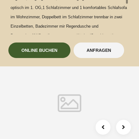
optisch im 1. OG,1 Schlafzimmer und 1 komfortables Schlafsofa
im Wohnzimmer, Doppelbett im Schlafzimmer trennbar in zwei
Einzelbetten, Badezimmer mir Regendusche und
Brausenkopf/WC, voll ausgestattete Küche (Geschirrspüler,
Gefrierfach, Kaffeekapselmaschine, auf Wunsch Filtermaschine),
ONLINE BUCHEN
ANFRAGEN
TV in Schlafzimmer und Wohnzimmer, Fenstersitzbank zum
Genuss der Aussicht, Leseecke, 24/7 Wäsche-Wechsel-Self-
Service (Bettwäsche, Handtücher,
Geschirrtücher).Waschmaschine und Trockner zur 24/7
GemeinschaftsnutzungFahrrad-/Motorradgarage abschließbar, E-
Ladestation FahrradGrillmöglichkeitWLANLiegewieseEndreinigung
incl.